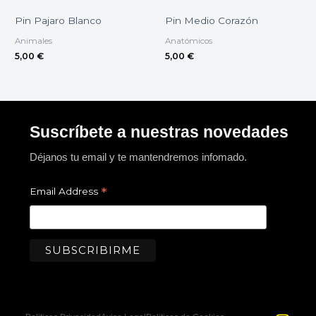
Pin Pajaro Blanco
Pin Medio Corazón
Animales
Anatómicos
5,00
€
5,00
€
Suscríbete a nuestras novedades
Déjanos tu email y te mantendremos infomado.
*
Email Address