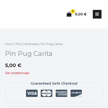
Ir
al
0,00
€
contenido
Inicio
/
Pins
/
Animales
/ Pin Pug Carita
Pin Pug Carita
5,00
€
Sin existencias
Guaranteed Safe Checkout