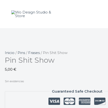
Ir
al
contenido
Inicio
/
Pins
/
Frases
/ Pin Shit Show
Pin Shit Show
5,00
€
Sin existencias
Guaranteed Safe Checkout