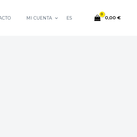
0,00
€
ES
ACTO
MI CUENTA