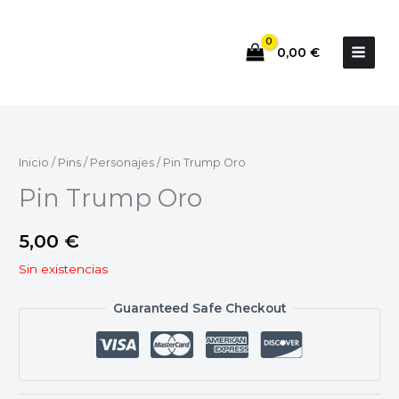
Ir
al
0,00
€
contenido
Inicio
/
Pins
/
Personajes
/ Pin Trump Oro
Pin Trump Oro
5,00
€
Sin existencias
Guaranteed Safe Checkout