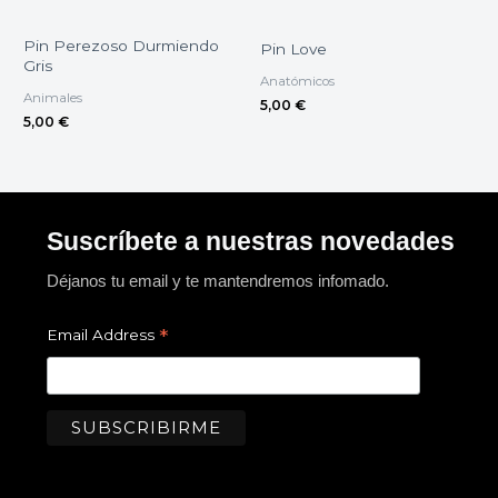
Pin Perezoso Durmiendo
Pin Love
Gris
Anatómicos
Animales
5,00
€
5,00
€
Suscríbete a nuestras novedades
Déjanos tu email y te mantendremos infomado.
*
Email Address