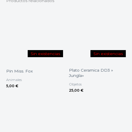
Productos relacionados
Sin existencias
Sin existencias
Plato Ceramica DD3 »
Pin Miss. Fox
Jungla»
Animales
Objetos
5,00
€
25,00
€