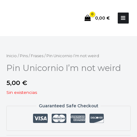
Ir
al
0,00
€
contenido
Inicio
/
Pins
/
Frases
/ Pin Unicornio I’m not weird
Pin Unicornio I’m not weird
5,00
€
Sin existencias
Guaranteed Safe Checkout