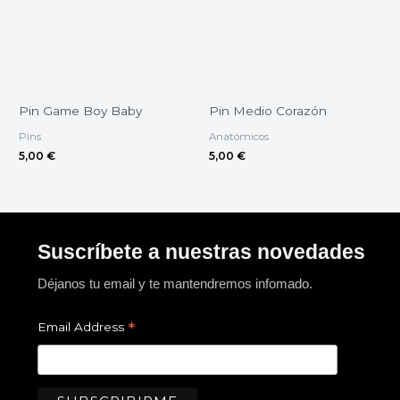
Pin Game Boy Baby
Pin Medio Corazón
Pins
Anatómicos
5,00
€
5,00
€
Suscríbete a nuestras novedades
Déjanos tu email y te mantendremos infomado.
*
Email Address