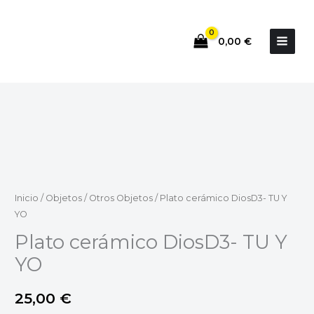
Ir
al
0,00
€
contenido
Inicio
/
Objetos
/
Otros Objetos
/ Plato cerámico DiosD3- TU Y
YO
Plato cerámico DiosD3- TU Y
YO
25,00
€