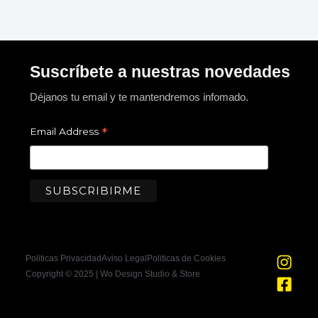
Suscríbete a nuestras novedades
Déjanos tu email y te mantendremos infomado.
*
Email Address
I
F
Politicas Privacidad
Aviso Legal
Politicas de Cookies
n
a
Copyright © 2025 | Wo Design Studio & Store
s
c
t
e