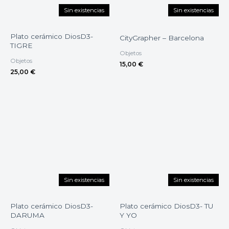
Sin existencias
Sin existencias
Plato cerámico DiosD3-
CityGrapher – Barcelona
TIGRE
Objetos
Objetos
15,00
€
25,00
€
Sin existencias
Sin existencias
Plato cerámico DiosD3-
Plato cerámico DiosD3- TU
DARUMA
Y YO