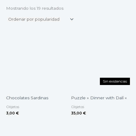
Mostrando los 19 resultados
Sin existencias
Chocolates Sardinas
Puzzle » Dinner with Dalí «
Objetos
Objetos
3,00
€
35,00
€