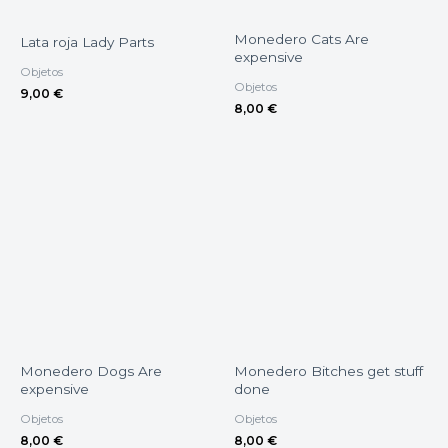
Monedero Cats Are
Lata roja Lady Parts
expensive
Objetos
Objetos
9,00
€
8,00
€
Monedero Dogs Are
Monedero Bitches get stuff
expensive
done
Objetos
Objetos
8,00
€
8,00
€