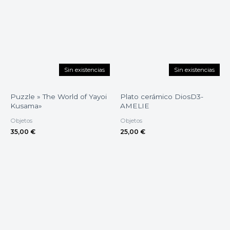
Sin existencias
Sin existencias
Puzzle » The World of Yayoi
Plato cerámico DiosD3-
Kusama»
AMELIE
Objetos
Objetos
35,00
€
25,00
€