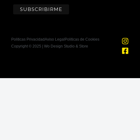
I
F
Politicas Privacidad
Aviso Legal
Politicas de Cookies
n
a
Copyright © 2025 | Wo Design Studio & Store
s
c
t
e
a
b
g
o
r
o
a
k
m
-
s
q
u
a
r
e