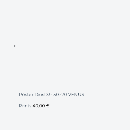
Póster DiosD3- 50×70 VENUS
Prints
40,00
€