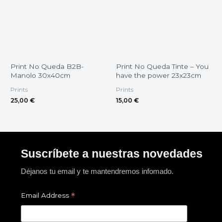
Print No Queda B2B-
Print No Queda Tinte – You
Manolo 30x40cm
have the power 23x23cm
Prints
Prints
25,00
€
15,00
€
Suscríbete a nuestras novedades
Déjanos tu email y te mantendremos infomado.
*
Email Address