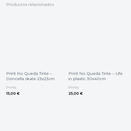
Productos relacionados
Print No Queda Tinte –
Print No Queda Tinte – Life
Doncella skate 23x23cm
in plastic 30x40cm
Prints
Prints
15,00
€
25,00
€