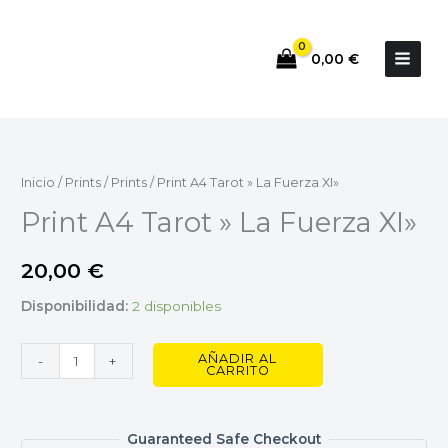
Ir
al
0,00
€
contenido
Print
A4
Tarot
Inicio
/
Prints
/
Prints
/ Print A4 Tarot » La Fuerza XI»
"
Print A4 Tarot » La Fuerza XI»
La
Fuerza
20,00
€
XI"
cantidad
Disponibilidad:
2 disponibles
AÑADIR AL
-
+
CARRITO
Guaranteed Safe Checkout