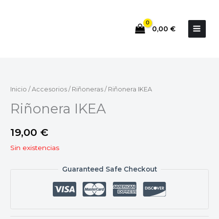
Ir
al
0,00
€
contenido
Inicio
/
Accesorios
/
Riñoneras
/ Riñonera IKEA
Riñonera IKEA
19,00
€
Sin existencias
Guaranteed Safe Checkout