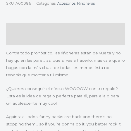
SKU:
A00086
Categorías:
Accesorios
,
Riñoneras
Descripción
Valoraciones (0)
Contra todo pronóstico, las riñoneras están de vuelta y no
hay quien las pare… así que si vas a hacerlo, más vale que lo
hagas con la más chula de todas. Al menos ésta no
tendrás que montarla tú mismo…
¿Quieres conseguir el efecto WOOOOW con tu regalo?
Esta es la idea de regalo perfecta para él, para ella o para
un adolescente muy cool.
Against all odds, fanny packs are back and there’s no
stopping them… so if you’re gonna do it, you better rock it