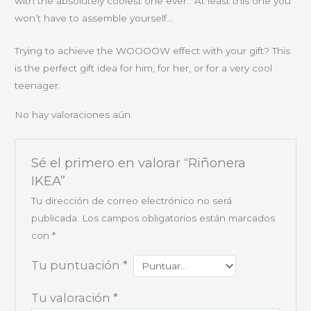
with the absolutely coolest one ever. At least this one you
won’t have to assemble yourself…
Trying to achieve the WOOOOW effect with your gift? This
is the perfect gift idea for him, for her, or for a very cool
teenager.
No hay valoraciones aún.
Sé el primero en valorar “Riñonera
IKEA”
Tu dirección de correo electrónico no será
publicada.
Los campos obligatorios están marcados
con
*
Tu puntuación
*
Tu valoración
*