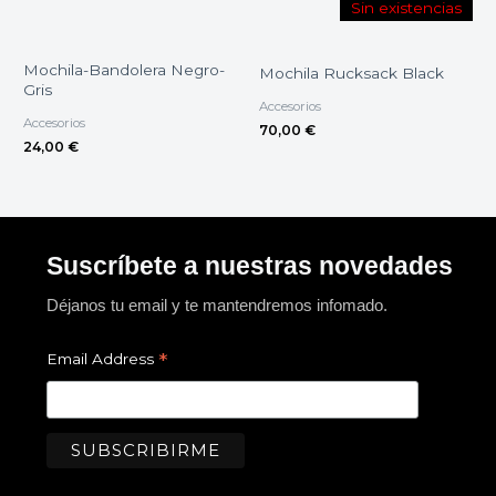
Sin existencias
Mochila-Bandolera Negro-
Mochila Rucksack Black
Gris
Accesorios
Accesorios
70,00
€
24,00
€
Suscríbete a nuestras novedades
Déjanos tu email y te mantendremos infomado.
*
Email Address