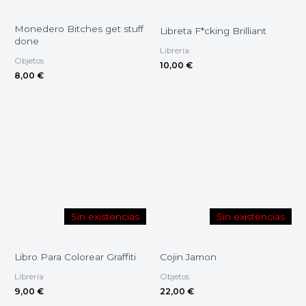
Monedero Bitches get stuff
Libreta F*cking Brilliant
done
Librería
Objetos
10,00
€
8,00
€
Sin existencias
Sin existencias
Libro Para Colorear Graffiti
Cojin Jamon
Librería
Objetos
9,00
€
22,00
€