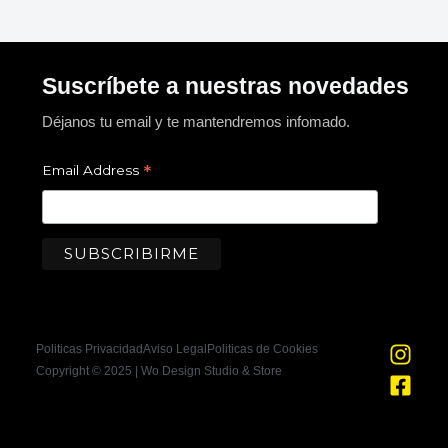
Suscríbete a nuestras novedades
Déjanos tu email y te mantendremos infomado.
*
Email Address
I
F
Politicas Privacidad
Aviso Legal
Politicas de Cookies
n
a
Copyright © 2025 | Wo Design Studio & Store
s
c
t
e
a
b