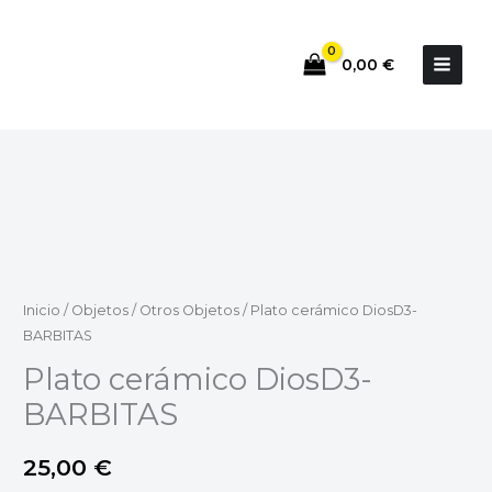
Ir
al
0,00
€
contenido
Inicio
/
Objetos
/
Otros Objetos
/ Plato cerámico DiosD3-
BARBITAS
Plato cerámico DiosD3-
BARBITAS
25,00
€