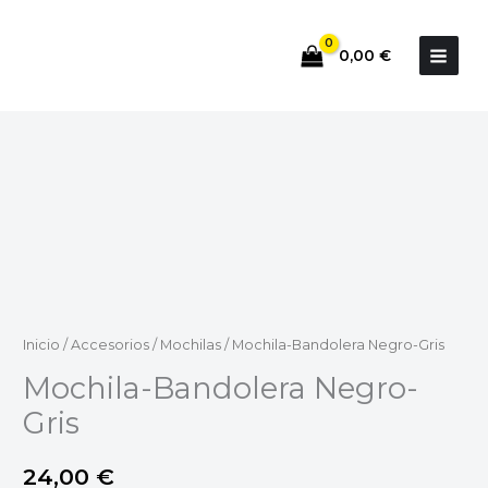
Ir
al
0,00
€
contenido
Mochila-
Bandolera
Negro-
Gris
cantidad
Inicio
/
Accesorios
/
Mochilas
/ Mochila-Bandolera Negro-Gris
Mochila-Bandolera Negro-
Gris
24,00
€