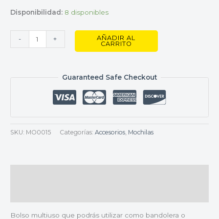
Disponibilidad:
8 disponibles
AÑADIR AL
-
+
CARRITO
Guaranteed Safe Checkout
SKU:
MO0015
Categorías:
Accesorios
,
Mochilas
Descripción
Valoraciones (0)
Bolso multiuso que podrás utilizar como bandolera o