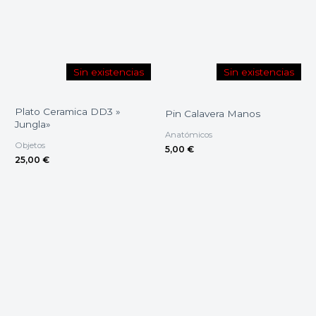
Sin existencias
Sin existencias
Plato Ceramica DD3 »
Pin Calavera Manos
Jungla»
Anatómicos
Objetos
5,00
€
25,00
€