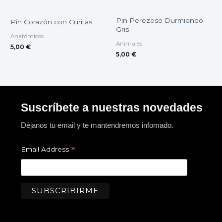
Pin Perezoso Durmiendo
Pin Corazón con Curitas
Gris
Anatómicos
Animales
5,00
€
5,00
€
Suscríbete a nuestras novedades
Déjanos tu email y te mantendremos infomado.
*
Email Address