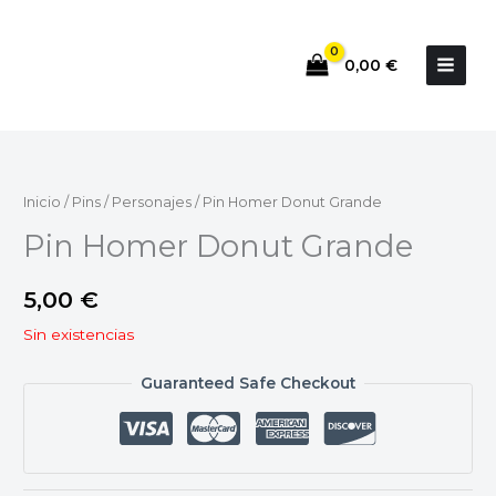
Ir
al
0,00
€
contenido
Inicio
/
Pins
/
Personajes
/ Pin Homer Donut Grande
Pin Homer Donut Grande
5,00
€
Sin existencias
Guaranteed Safe Checkout