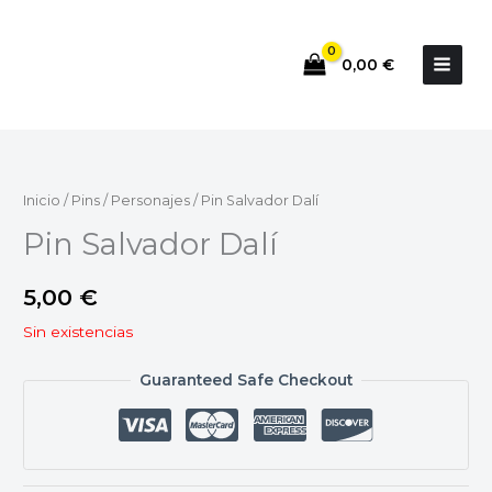
Ir
al
0,00
€
contenido
Inicio
/
Pins
/
Personajes
/ Pin Salvador Dalí
Pin Salvador Dalí
5,00
€
Sin existencias
Guaranteed Safe Checkout