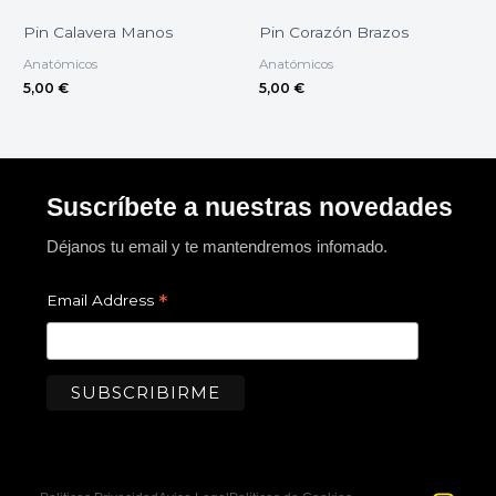
Pin Calavera Manos
Pin Corazón Brazos
Anatómicos
Anatómicos
5,00
€
5,00
€
Suscríbete a nuestras novedades
Déjanos tu email y te mantendremos infomado.
*
Email Address