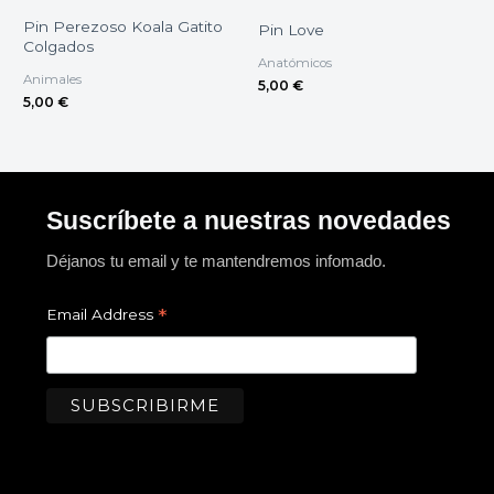
Pin Perezoso Koala Gatito
Pin Love
Colgados
Anatómicos
Animales
5,00
€
5,00
€
Suscríbete a nuestras novedades
Déjanos tu email y te mantendremos infomado.
*
Email Address