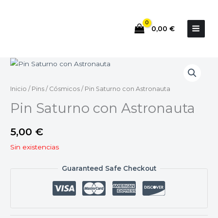
Ir
al
0,00
€
contenido
Inicio
/
Pins
/
Cósmicos
/ Pin Saturno con Astronauta
Pin Saturno con Astronauta
5,00
€
Sin existencias
Guaranteed Safe Checkout