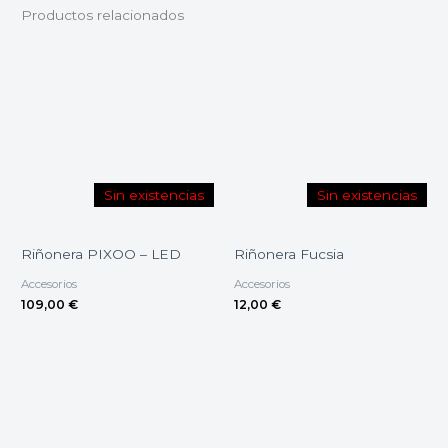
Productos relacionados
Sin existencias
Sin existencias
Riñonera PIXOO – LED
Riñonera Fucsia
Accesorios
Accesorios
109,00
€
12,00
€