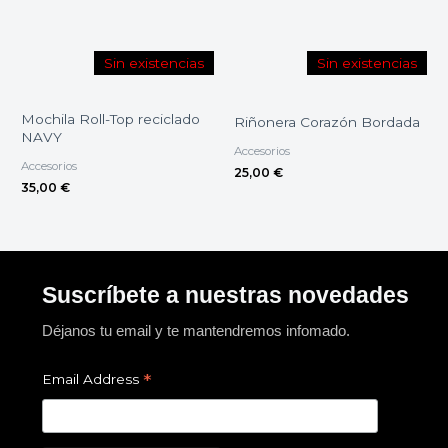
Sin existencias
Sin existencias
Mochila Roll-Top reciclado
Riñonera Corazón Bordada
NAVY
Accesorios
Accesorios
25,00
€
35,00
€
Suscríbete a nuestras novedades
Déjanos tu email y te mantendremos infomado.
*
Email Address