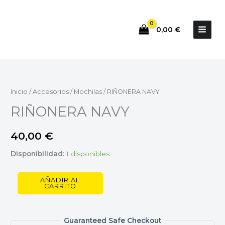
Ir
al
0,00
€
contenido
RIÑONERA
NAVY
cantidad
Inicio
/
Accesorios
/
Mochilas
/ RIÑONERA NAVY
RIÑONERA NAVY
40,00
€
Disponibilidad:
1 disponibles
AÑADIR AL
CARRITO
Guaranteed Safe Checkout